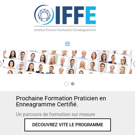
Aller
au
contenu
r
v
o
s
Prochaine Formation Praticien en
Enneagramme Certifié.
Un parcours de formation sur mesure
DECOUVREZ VITE LE PROGRAMME